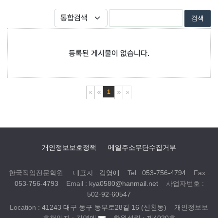
등록된 게시물이 없습니다.
1
개인정보보호정책
메일주소무단수집거부
한국직업전문학원
대표자 :
김영애
Tel :
053-756-4794
Fax :
053-756-4793
Email :
kya0580@hanmail.net
사업자번호 :
502-92-60547
Location :
41243 대구 동구 동부로28길 16 (신천동)
개인정보보