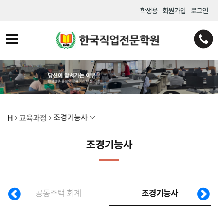
학생용
회원가입
로그인
조경기능사
H
교육과정
조경기능사
공동주택 회계
조경기능사