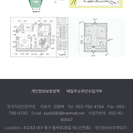
개인정보보호정책
메일주소무단수집거부
한국직업전문학원
대표자 :
김영애
Tel :
053-756-4794
Fax :
053-
756-4793
Email :
kya0580@hanmail.net
사업자번호 :
502-92-
60547
Location :
41243 대구 동구 동부로28길 16 (신천동)
개인정보보호책임자 :