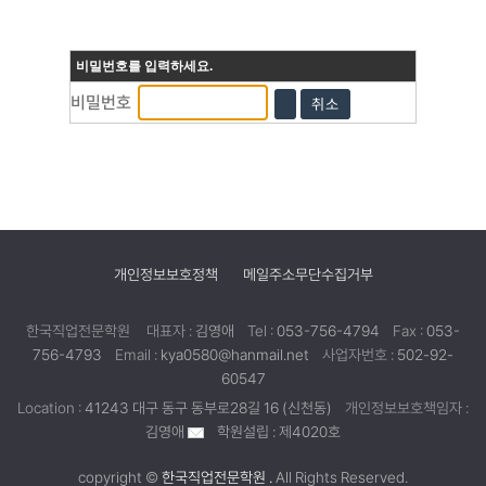
비밀번호를 입력하세요.
비밀번호
취소
개인정보보호정책
메일주소무단수집거부
한국직업전문학원
대표자 :
김영애
Tel :
053-756-4794
Fax :
053-
756-4793
Email :
kya0580@hanmail.net
사업자번호 :
502-92-
60547
Location :
41243 대구 동구 동부로28길 16 (신천동)
개인정보보호책임자 :
김영애
학원설립 : 제4020호
copyright ©
한국직업전문학원 .
All Rights Reserved.